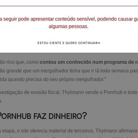
 pelo desenvolvedor Matt Keezer, como parte de uma empres
a seguir pode apresentar conteúdo sensível, podendo causar g
lataforma oferecia apenas conteúdo pirateado das produtoras p
algumas pessoas.
elos próprios usuários. Em 2010, o alemão Fabian Thylmann a
do ao seu conhecimento e à sua visão empresarial, Fabian permi
ESTOU CIENTE E QUERO CONTINUAR
r do mundo ganhassem dinheiro em cima do sexo.
tão rico que, como
contou um conhecido num programa de r
tão grande que um mergulhador tinha que ir lá toda semana par
vida quando precisa do seu próprio mergulhador.”
vestigação de evasão fiscal, Thylmann vende o Pornhub e todo 
s.
ornhub faz dinheiro?
etapa, o site oferecia material de terceiros, Thylmann afirmav