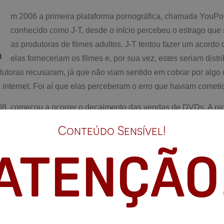
E
m 2006 a primeira plataforma pornográfica, chamada YouPor
conhecido como J-T, desde o início percebeu o estrago que s
as produtoras de filmes adultos. J-T tentou fazer um acordo
elas forneceriam os filmes e, por sua vez, estes seriam dist
utoras recusaram, já que não viam sentido em cobrar por algo 
a internet. Foi aí que elas perceberam o erro que haviam cometi
08, começou a ocorrer o decaimento das vendas de DVDs. A pir
elo surgimento dos “tube sites”, foi a causa primária da queda 
Conteúdo Sensível!
o surgimento da YouPorn, J-T decide vender a plataforma par
ATENÇÃO
omeça a comprar diversos sites pornográficos. Em 2010, Fabi
s fundadores Stephane Manos e Ouissam Youssef) e muda se
, Fabian se torna Rei da Pornografia e constrói o primeiro impé
nto do Pornhub