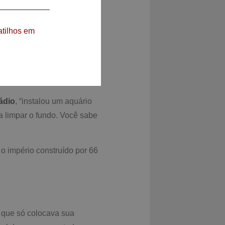
a chamada InterHub,
atilhos em
ornográficas e os vídeos
judou a empresa a se
tiu que milhares de
ádio
, “instalou um aquário
a limpar o fundo. Você sabe
o império construído por 66
a que só colocava sua