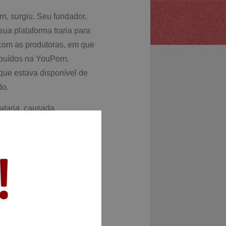
n, surgiu. Seu fundador,
ua plataforma traria para
 com as produtoras, em que
ribuídos na YouPorn.
que estava disponível de
do.
ataria, causada
das produtoras de
a um jovem chamado Fabian
!
an compra a Mansef (junção
u nome para Manwin. Em
rio multinacional do sexo.