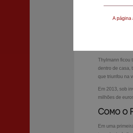
Fundada em 2007
A página 
inicialmente a p
eram postados p
fortalecer. Devi
pessoas ao redo
Thylmann ficou 
dentro de casa, 
que triunfou na 
Em 2013, sob in
milhões de euro
Como o P
Em uma primeira 