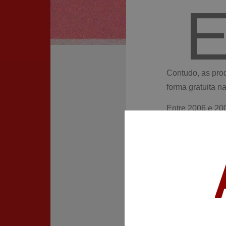
Contudo, as prod
forma gratuita n
Entre 2006 e 20
principalmente p
pornografia.
Três anos após 
Thylmann, que c
do nome de seu
apenas três anos
Surgime