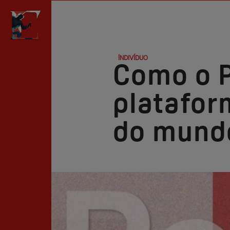
Indivíduo
Como o P
platafor
do mund