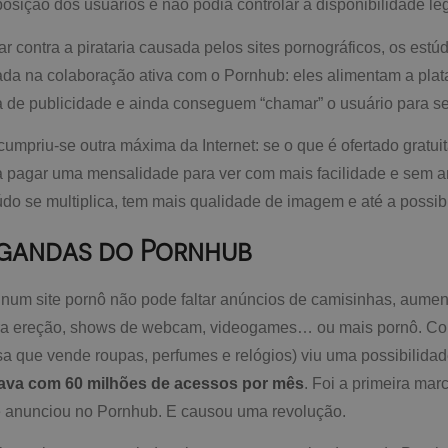
posição dos usuários e não podia controlar a disponibilidade le
r contra a pirataria causada pelos sites pornográficos, os estú
ada na colaboração ativa com o Pornhub: eles alimentam a pla
a de publicidade e ainda conseguem “chamar” o usuário para seu
umpriu-se outra máxima da Internet: se o que é ofertado gratui
 a pagar uma mensalidade para ver com mais facilidade e sem a
do se multiplica, tem mais qualidade de imagem e até a possibil
agandas do Pornhub
 num site pornô não pode faltar anúncios de camisinhas, aumen
ra ereção, shows de webcam, videogames… ou mais pornô. Co
a que vende roupas, perfumes e relógios) viu uma possibilidad
tava com 60 milhões de acessos por mês
. Foi a primeira ma
 anunciou no Pornhub. E causou uma revolução.